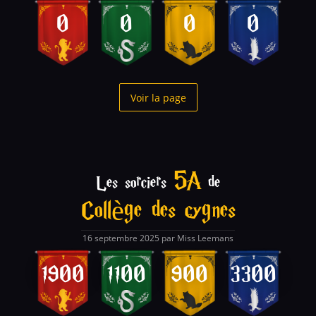
0
0
0
0
Voir la page
5A
Les sorciers
de
Collège des cygnes
16 septembre 2025 par Miss Leemans
1900
1100
900
3300