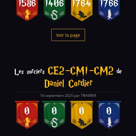
1586
1406
1764
1766
Voir la page
CE2-CM1-CM2
Les sorciers
de
Daniel Cordier
16 septembre 2025 par TRAMIER
0
0
0
0