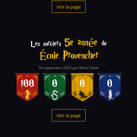
Voir la page
5e année
Les sorciers
de
École Provencher
16 septembre 2025 par Mme Chloé
100
0
0
0
Voir la page