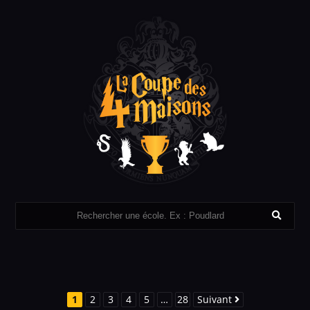
1
2
3
4
5
…
28
Suivant