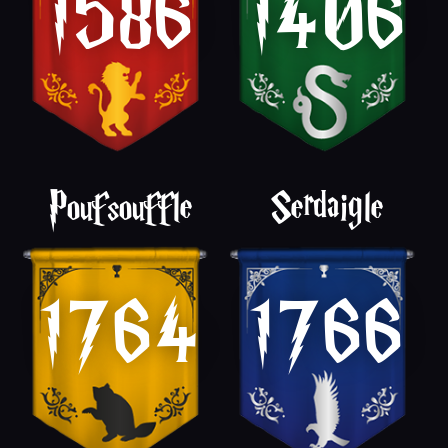
1586
1406
Poufsouffle
Serdaigle
1764
1766