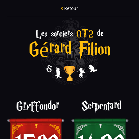
Retour
Les sorciers
OT2
de
Gérard Filion
Gryffondor
Serpentard