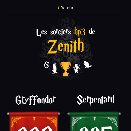
Retour
Les sorciers
hp3
de
Zenith
Gryffondor
Serpentard