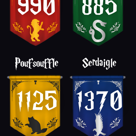
990
885
Poufsouffle
Serdaigle
1125
1370