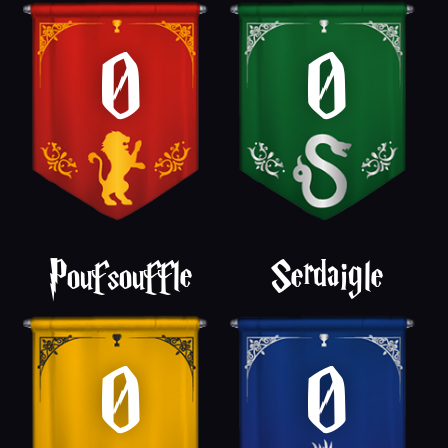
0
0
Poufsouffle
Serdaigle
0
0