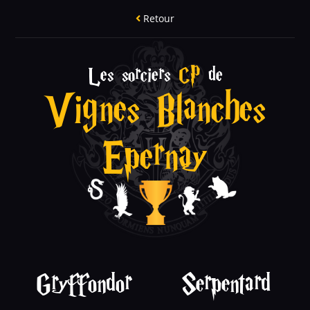
Retour
Les sorciers
CP
de
Vignes Blanches
Epernay
Gryffondor
Serpentard