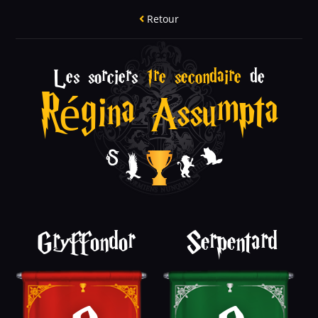
Retour
Les sorciers
1re secondaire
de
Régina Assumpta
Gryffondor
Serpentard