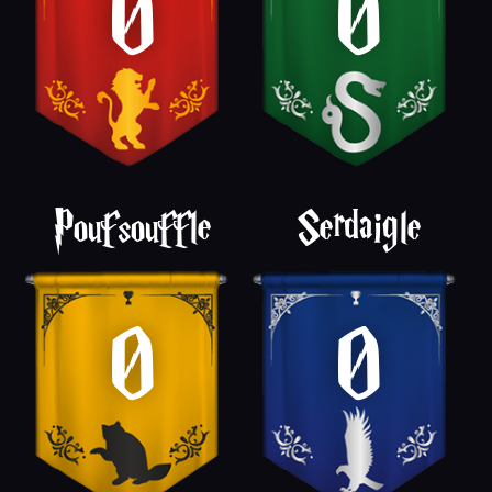
0
0
Poufsouffle
Serdaigle
0
0