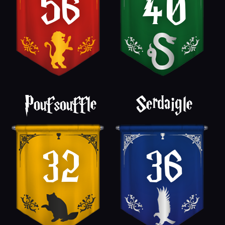
56
40
Poufsouffle
Serdaigle
32
36