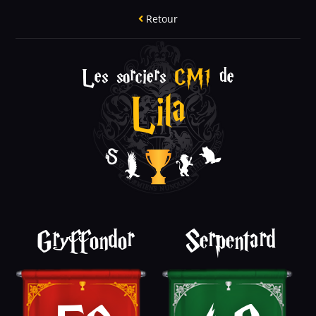
Retour
Les sorciers
CM1
de
Lila
Gryffondor
Serpentard