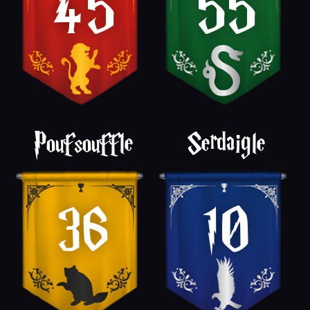
45
55
Poufsouffle
Serdaigle
36
10