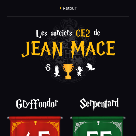
Retour
Les sorciers
CE2
de
JEAN MACE
Gryffondor
Serpentard