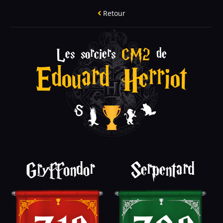
Retour
Les sorciers
CM2
de
Edouard Herriot
Gryffondor
Serpentard