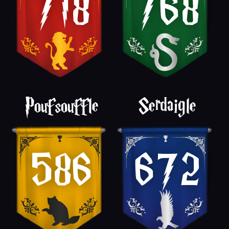
718
768
Poufsouffle
Serdaigle
586
672