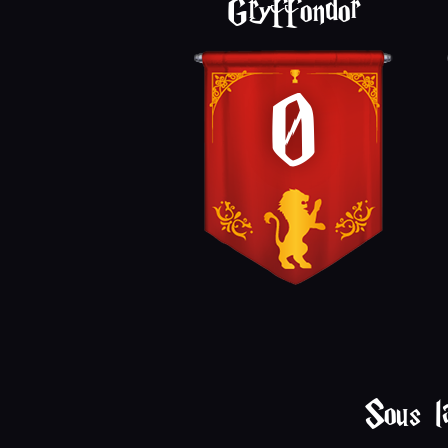
Gryffondor
0
Sous l