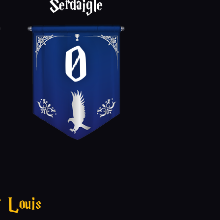
Serdaigle
0
r Louis