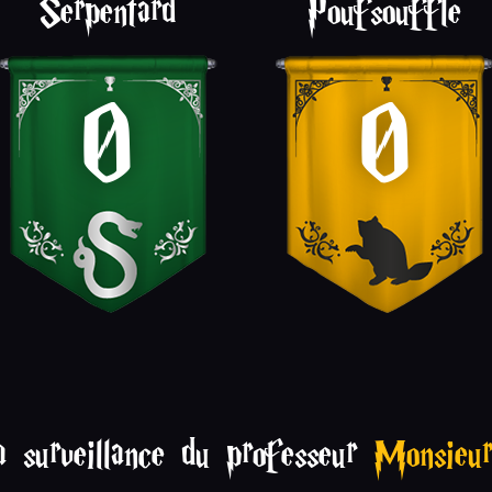
Serpentard
Poufsouffle
0
0
a surveillance du professeur
Monsieu