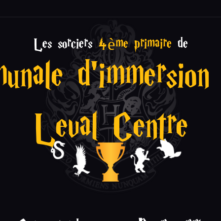
Les sorciers
4ème primaire
de
unale d’immersion 
Leval Centre