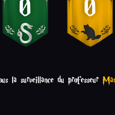
0
0
ous la surveillance du professeur
Man