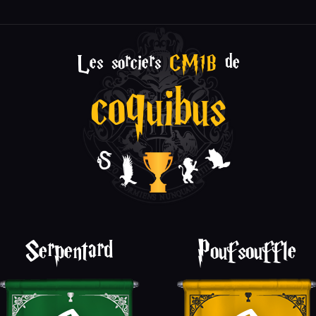
Les sorciers
CM1B
de
coquibus
Serpentard
Poufsouffle