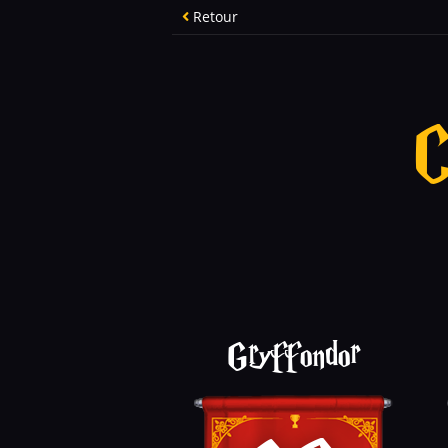
Retour
C
Gryffondor