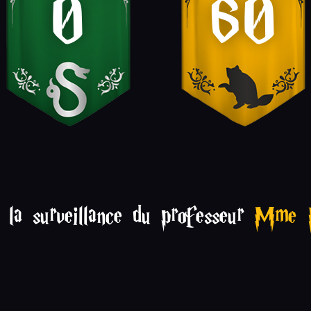
0
60
 la surveillance du professeur
Mme 