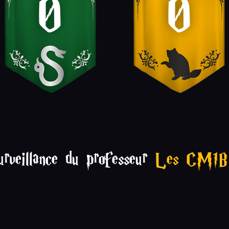
0
0
urveillance du professeur
Les CM1B 