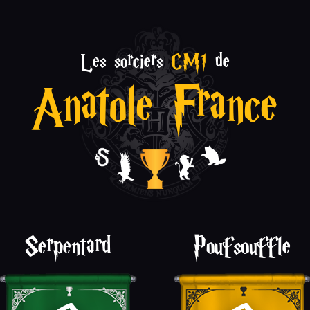
Les sorciers
CM1
de
Anatole France
Serpentard
Poufsouffle